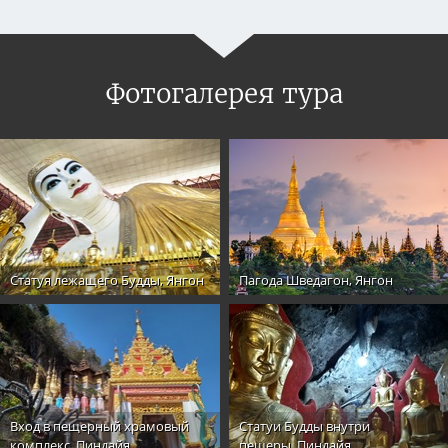
Фотогалерея тура
Статуя лежащего Будды, Янгон
Пагода Шведагон, Янгон
Вход в пещерный храмовый
Статуи Будды внутри
комплекс, Пиндайя
пещеры, Пиндайя