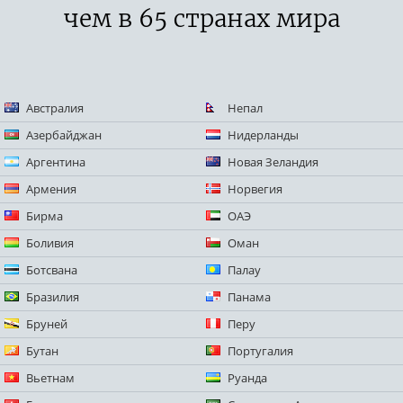
чем в 65 странах мира
Австралия
Непал
Азербайджан
Нидерланды
Аргентина
Новая Зеландия
Армения
Норвегия
Бирма
ОАЭ
Боливия
Оман
Ботсвана
Палау
Бразилия
Панама
Бруней
Перу
Бутан
Португалия
Вьетнам
Руанда