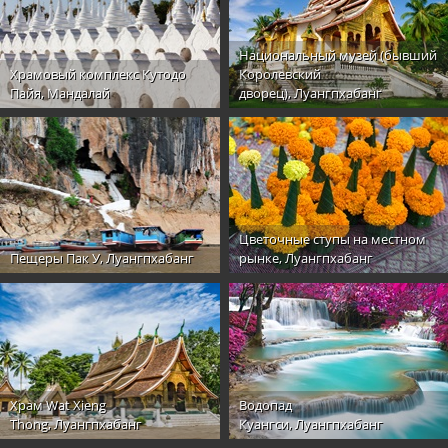
Национальный музей (бывший
Храмовый комплекс Кутодо
Королевский
Пайя, Мандалай
дворец), Луангпхабанг
Цветочные ступы на местном
Пещеры Пак У, Луангпхабанг
рынке, Луангпхабанг
Храм Wat Xieng
Водопад
Thong, Луангпхабанг
Куангси, Луангпхабанг