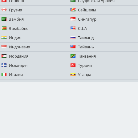
Гонконг
Саудовская Аравия
Грузия
Сейшелы
Замбия
Сингапур
Зимбабве
США
Индия
Таиланд
Индонезия
Тайвань
Иордания
Танзания
Исландия
Турция
Италия
Уганда
Камбоджа
Фиджи
Кения
Филиппины
Китай
Франция
Колумбия
Французская Полинезия
Коста-Рика
Чили
Лаос
Швейцария