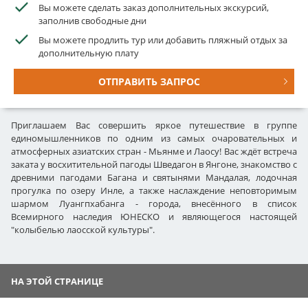
Вы можете сделать заказ дополнительных экскурсий,
заполнив свободные дни
Вы можете продлить тур или добавить пляжный отдых за
дополнительную плату
ОТПРАВИТЬ ЗАПРОС
Приглашаем Вас совершить яркое путешествие в группе
единомышленников по одним из самых очаровательных и
атмосферных азиатских стран - Мьянме и Лаосу! Вас ждёт встреча
заката у восхитительной пагоды Шведагон в Янгоне, знакомство с
древними пагодами Багана и святынями Мандалая, лодочная
прогулка по озеру Инле, а также наслаждение неповторимым
шармом Луангпхабанга - города, внесённого в список
Всемирного наследия ЮНЕСКО и являющегося настоящей
"колыбелью лаосской культуры".
НА ЭТОЙ СТРАНИЦЕ