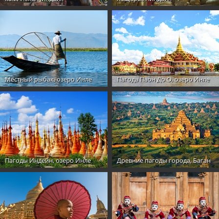
Местный рыбак, озеро Инле
Пагода Паон До О, озеро Инле
Пагоды Индейн, озеро Инле
Древние пагоды города, Баган