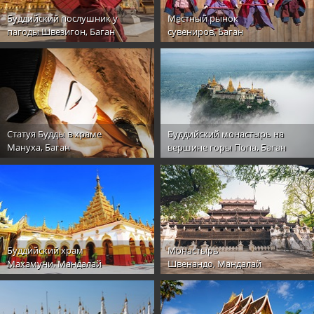
Буддийский послушник у
Местный рынок
пагоды Швезигон, Баган
сувениров, Баган
Статуя Будды в храме
Буддийский монастырь на
Мануха, Баган
вершине горы Попа, Баган
Буддийский храм
Монастырь
Махамуни, Мандалай
Швенандо, Мандалай