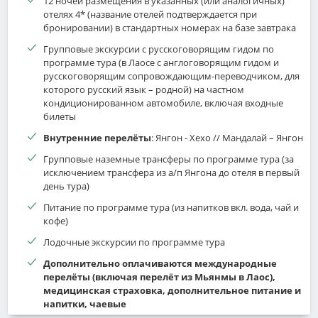
12 ночей размещения в указанных (или аналогичных)
Возвращение в отель. Свободное время.
отелях 4* (название отелей подтверждается при
бронировании) в стандартных номерах на базе завтрака
Завтрак и обед включены в стоимость тура.
Групповые экскурсии с русскоговорящим гидом по
* Примечание: в зависимости от наличия времени и по
программе тура (в Лаосе с англоговорящим гидом и
желанию туристов, возможно посещение одного из
русскоговорящим сопровождающим-переводчиком, для
знаменитых слоновьих питомников в окрестностях
которого русский язык – родной) на частном
Луангпхабанга. Кормление слонов и купание – за доплату на
кондиционированном автомобиле, включая входные
месте (примерно 30-40 долларов на человека в зависимости от
билеты
питомника за купание и примерно 5 долларов за одну
Внутренние перелёты
: Янгон - Хехо // Мандалай – Янгон
корзину фруктов для слонов).
Групповые наземные трансферы по программе тура (за
исключением трансфера из а/п Янгона до отеля в первый
день тура)
Питание по программе тура (из напитков вкл. вода, чай и
кофе)
Лодочные экскурсии по программе тура
Дополнительно оплачиваются международные
перелёты (включая перелёт из Мьянмы в Лаос),
медицинская страховка, дополнительное питание и
напитки, чаевые