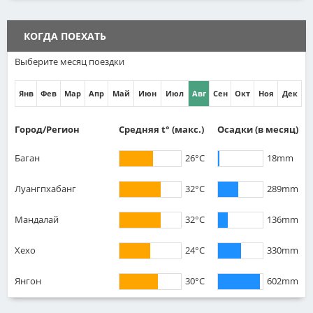
КОГДА ПОЕХАТЬ
Выберите месяц поездки
Янв
Фев
Мар
Апр
Май
Июн
Июл
Авг
Сен
Окт
Ноя
Дек
Город/Регион
Средняя t° (макс.)
Осадки
(в месяц)
Баган
26°C
18mm
Луангпхабанг
32°C
289mm
Мандалай
32°C
136mm
Хехо
24°C
330mm
Янгон
30°C
602mm