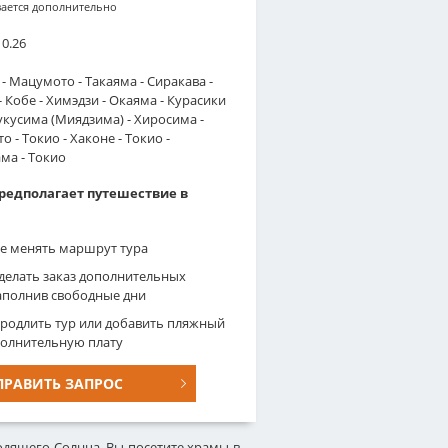
вается дополнительно
Южная Корея
10.26
Япония
- Мацумото - Такаяма - Сиракава -
- Кобе - Химэдзи - Окаяма - Курасики
правления
цукусима (Миядзима) - Хиросима -
о - Токио - Хаконе - Токио -
к стран для путешествий ›
ма - Токио
редполагает путешествие в
е менять маршрут тура
делать заказ дополнительных
заполнив свободные дни
родлить тур или добавить пляжный
полнительную плату
ПРАВИТЬ ЗАПРОС
одящего Солнца. Вы посетите храмы в