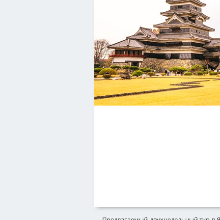
Юго-Восточная Азия
Южная Америка
Южный Кавказ
Предлагаемый двухнедельный тур в Я