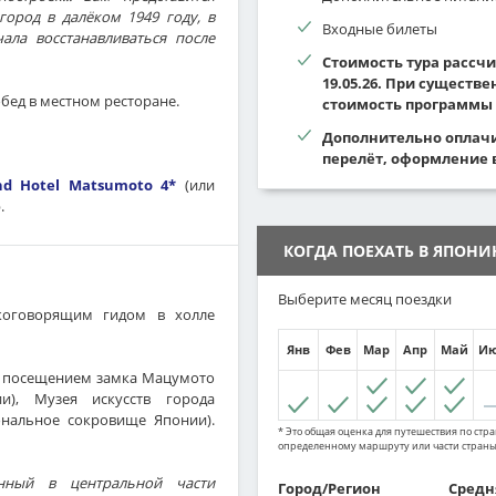
ород в далёком 1949 году, в
Входные билеты
ала восстанавливаться после
Стоимость тура рассчи
19.05.26. При существ
бед в местном ресторане.
стоимость программы 
Дополнительно оплач
перелёт, оформление 
d Hotel Matsumoto 4*
(или
.
КОГДА ПОЕХАТЬ В ЯПОН
Выберите месяц поездки
скоговорящим гидом в холле
Янв
Фев
Мар
Апр
Май
И
 посещением замка Мацумото
и), Музея искусств города
нальное сокровище Японии).
* Это общая оценка для путешествия по стран
определенному маршруту или части страны
нный в центральной части
Город/Регион
Средня