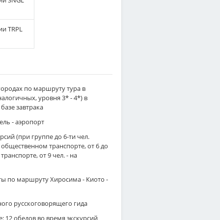
ии SNGL
ии TRPL
городах по маршруту тура в
алогичных, уровня 3* - 4*) в
базе завтрака
ель - аэропорт
сий (при группе до 6-ти чел.
 общественном транспорте, от 6 до
транспорте, от 9 чел. - на
 по маршруту Хиросима - Киото -
ого русскоговорящего гида
: 12 обедов во время экскурсий