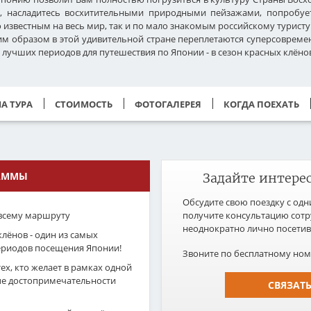
, насладитесь восхитительными природными пейзажами, попробуе
о известным на весь мир, так и по мало знакомым российскому турист
ким образом в этой удивительной стране переплетаются суперсовреме
з лучших периодов для путешествия по Японии - в сезон красных клёно
А ТУРА
СТОИМОСТЬ
ФОТОГАЛЕРЕЯ
КОГДА ПОЕХАТЬ
АММЫ
Задайте интере
Обсудите свою поездку с одн
всему маршруту
получите консультацию сот
неоднократно лично посети
клёнов - один из самых
ериодов посещения Японии!
Звоните по бесплатному ном
х, кто желает в рамках одной
ые достопримечательности
СВЯЗАТ