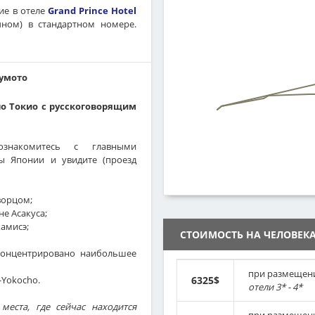
ие в отеле
Grand Prince Hotel
ном) в стандартном номере.
умото
по Токио с русскоговорящим
знакомитесь с главными
ы Японии и увидите (проезд
ворцом;
не Асакуса;
амисэ;
СТОИМОСТЬ НА ЧЕЛОВЕК
сконцентрировано наибольшее
при размещен
-Yokocho.
6325$
отели 3* - 4*
места, где сейчас находится