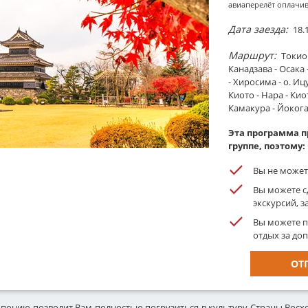
авиаперелёт оплачи
Италия
Оман
Дата заезда:
18.
Кения
Перу
Маршрут:
Токио 
Канадзава - Осака 
Посмотреть все наши на
- Хиросима - о. И
Киото - Нара - Киот
Карта мира по регионам и полный списо
Камакура - Йокога
Эта программа п
группе, поэтому:
Вы не может
Вы можете с
экскурсий, 
Вы можете п
отдых за до
ОТ
понию позволит Вам полностью погрузиться в культуру Страны Восх