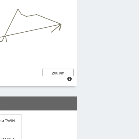
200 km
А
ии TWIN