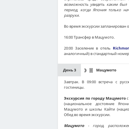
возможность увидеть каким был г
период, когда Япония только нач
разрухи.
Во время экскурсии запланирован о
16:00 Трансфер в Мацумото.
20:00 Заселение в отель
Richmon
аналогичный) в стандартный номер
День 3
Мацумото
Завтрак. В 09:00 встреча с рус
гостиницы.
Экскурсия по городу Мацумото
с
(национальное достояние Япони
Мацумото и школы Кайти (нацио
Обед во время экскурсии.
Мацумото
- город, расположе