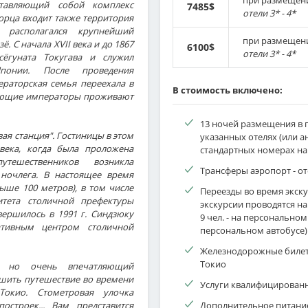
при размещен
ставляющий собой комплекс
7485$
отели 3* - 4*
орца входит также территория
 располагался крупнейший
при размещен
. С начала XVII века и до 1867
6100$
отели 3* - 4*
сёгуната Токугава и служил
понии. После проведения
ераторская семья переехала в
В стоимость включено:
едующие императоры проживают
13 ночей размещения в 
ая станция". Гостиницы в этом
указанных отелях (или ан
века, когда была проложена
стандартных номерах на 
ешественников возникла
Трансферы аэропорт - от
ночлега. В настоящее время
выше 100 метров), в том числе
Переезды во время экскур
итета столичной префектуры
экскурсии проводятся на
вершилось в 1991 г. Синдзюку
9 чел. - на персональном 
ативным центром столичной
персональном автобусе)
Железнодорожные билеты
Токио
 но очень впечатляющий
ршить путешествие во времени
Услуги квалифицированн
Токио. Стометровая улочка
остроек... Вам представится
Дополнительное питание