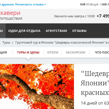
т друзьям. Посмотреть отзывы »
EUR
97,68 руб. /
USD
8
скавери
+7 49
Звоните нам завтра с 10:00
ПУТЕШЕСТВИЯ
НЫ
ИДЕИ ДЛЯ ОТДЫХА
АГЕНТСТВАМ
ОТЗЫВЫ
Туры
Групповой тур в Японию "Шедевры классической Японии" в 
Наиболее популярные напра
ЦИЯ
ТУРЫ И ЦЕНЫ
ОТЕЛИ
ЭКСКУРСИИ
ЧТО ПОС
Австралия
Китай
Аргентина
Маврикий
"Шедевр
Бирма
Мадагаскар
Бразилия
Малайзия
Японии"
Бутан
Мальдивы
красных
Гонконг
Мексика
Индия
Монголия
14 дней от
63
Индонезия
Намибия
Исландия
Новая Зеландия