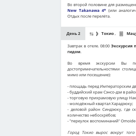
Во второй половине для размещен
New Takanawa 4*
(или аналогич
Отдых после перелёта.
День 2
Токио
,
Мац
Завтрак в отеле. 08:00
Экскурсия 
гидом
.
Во время экскурсии Вы по
достопримечательностями столиц
мимо или посещение):
- площадь перед Императорским д
- буддийский храм Сэнсо-дзи в райо
- торговую прихрамовую улицу Нак
- молодёжный квартал Харадзюку;
- деловой район Синдзюку, где 
количество небоскрёбов;
- "переулок воспоминаний" Omoide
Город Токио вырос вокруг того 