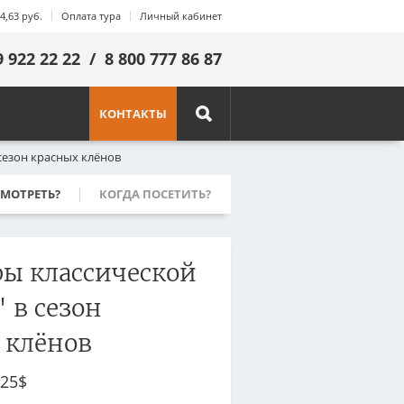
4,63 руб.
Оплата тура
Личный кабинет
9 922 22 22
/
8 800 777 86 87
КОНТАКТЫ
сезон красных клёнов
вления
МОТРЕТЬ?
КОГДА ПОСЕТИТЬ?
Руанда
Саудовская Аравия
ы классической
Сейшелы
Сингапур
 в сезон
Танзания
 клёнов
Франция
Шри-Ланка
25$
Эквадор
ЮАР