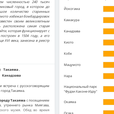
ем численностью 240 тысяч
амковый город, в котором до
Йокогама
шое количество старинных
цумото избежал бомбардировок
Камакура
звестен своим великолепным
ь расположена самая старая
йти, которая функционирует с
Канадзава
построен в 1504 году, а его
е XVI века, занесена в реестр
Киото
Кобе
Мацумото
Такаяма
,
Канадзава
Нара
я и встреча с русскоговорящим
Национальный парк
 город Такаяма.
"Фудзи-Хаконе-Идзу"
городу Такаяма
с посещением
Окаяма
я, утреннего рынка Миягава,
ского музея. Обед во время
Осака