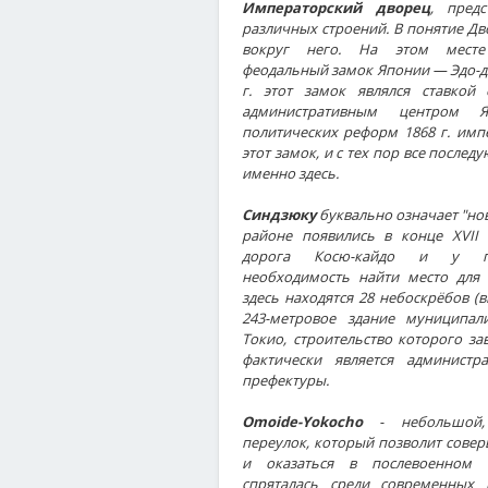
Императорский дворец
, пред
различных строений. В понятие Дв
вокруг него. На этом месте
феодальный замок Японии — Эдо-дзё
г. этот замок являлся ставкой 
административным центром Я
политических реформ 1868 г. имп
этот замок, и с тех пор все посл
именно здесь.
Синдзюку
буквально означает "нов
районе появились в конце XVII 
дорога Косю-кайдо и у пут
необходимость найти место для 
здесь находятся 28 небоскрёбов (
243-метровое здание муниципал
Токио, строительство которого за
фактически является администр
префектуры.
Omoide-Yokocho
- небольшой,
переулок, который позволит сове
и оказаться в послевоенном 
спряталась среди современных п