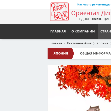
Нас часто рекомендую
Ориентал Ди
ВДОХНОВЛЯЮЩИЕ 
ГЛАВНАЯ
О КОМПАНИИ
СТРА
Главная
Восточная Азия
Япония
Регионы
ЯПОНИЯ
ОБЩАЯ ИНФОРМА
Австралия и Океания
Африка
Ближний Восток
Восточная Азия
Европа
Карибский бассейн
Острова Индийского Океана
Северная Америка
Центральная Америка