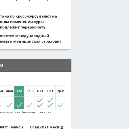
тана по кросс-курсу валют на
енном изменении курса
подлежит перерасчёту.
ивается международный
визы и медицинская страховка
ИЮ
юн
Июл
Авг
Сен
Окт
Ноя
Дек
е в целом, и не обязательно относится к
 .
я t° (макс.)
Осадки
(в месяц)