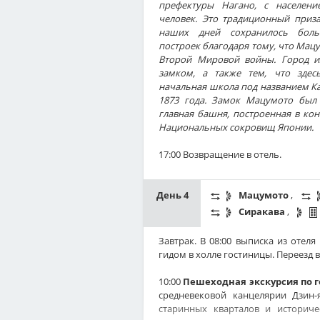
префектуры Нагано, с населени
человек. Это традиционный приз
наших дней сохранилось боль
построек благодаря тому, что Ма
Второй Мировой войны. Город и
замком, а также тем, что здес
начальная школа под названием Ка
1873 года. Замок Мацумото был 
главная башня, построенная в конц
Национальных сокровищ Японии.
17:00 Возвращение в отель.
День 4
Мацумото
,
Сиракава
,
Завтрак. В 08:00 выписка из отел
гидом в холле гостиницы. Переезд в
10:00
Пешеходная экскурсия по 
средневековой канцелярии Дзин-
старинных кварталов и историче